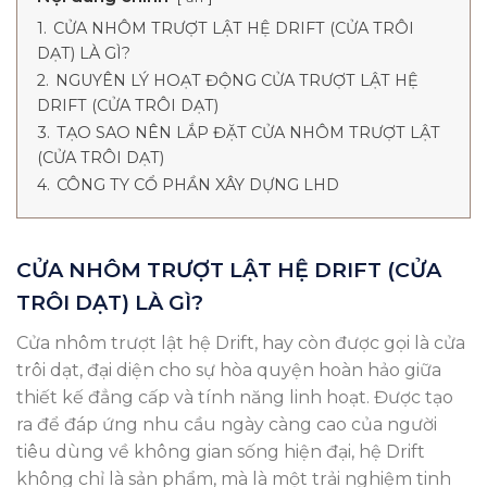
1.
CỬA NHÔM TRƯỢT LẬT HỆ DRIFT (CỬA TRÔI
DẠT) LÀ GÌ?
2.
NGUYÊN LÝ HOẠT ĐỘNG CỬA TRƯỢT LẬT HỆ
DRIFT (CỬA TRÔI DẠT)
3.
TẠO SAO NÊN LẮP ĐẶT CỬA NHÔM TRƯỢT LẬT
(CỬA TRÔI DẠT)
4.
CÔNG TY CỔ PHẦN XÂY DỰNG LHD
CỬA NHÔM TRƯỢT LẬT HỆ DRIFT (CỬA
TRÔI DẠT) LÀ GÌ?
Cửa nhôm trượt lật hệ Drift, hay còn được gọi là cửa
trôi dạt, đại diện cho sự hòa quyện hoàn hảo giữa
thiết kế đẳng cấp và tính năng linh hoạt. Được tạo
ra để đáp ứng nhu cầu ngày càng cao của người
tiêu dùng về không gian sống hiện đại, hệ Drift
không chỉ là sản phẩm, mà là một trải nghiệm tinh