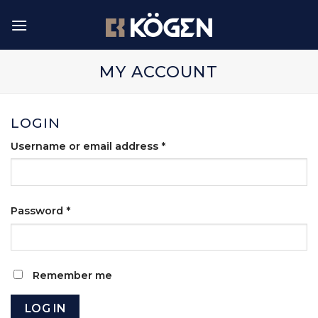
Skip
to
content
MY ACCOUNT
LOGIN
Username or email address
*
Password
*
Remember me
LOG IN