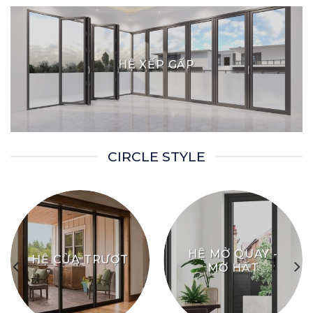
HỆ XẾP GẤP
CIRCLE STYLE
HỆ MỞ QUAY -
HỆ CỬA TRƯỢT
MỞ HẤT