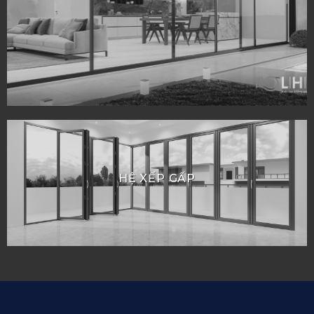
HỆ XẾP GẤP